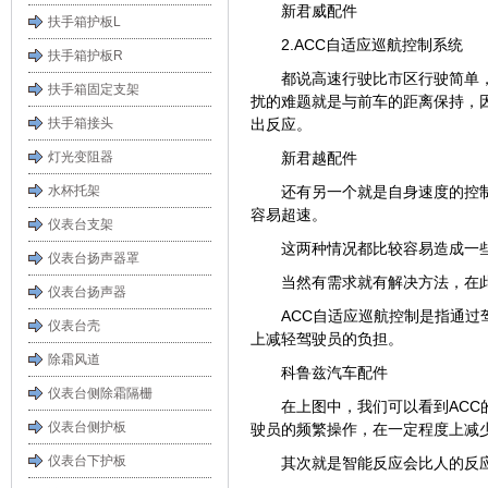
新君威配件
扶手箱护板L
2.ACC自适应巡航控制系统
扶手箱护板R
都说高速行驶比市区行驶简单
扶手箱固定支架
扰的难题就是与前车的距离保持，
扶手箱接头
出反应。
灯光变阻器
新君越配件
水杯托架
还有另一个就是自身速度的控
容易超速。
仪表台支架
这两种情况都比较容易造成一
仪表台扬声器罩
当然有需求就有解决方法，在
仪表台扬声器
ACC自适应巡航控制是指通
仪表台壳
上减轻驾驶员的负担。
除霜风道
科鲁兹汽车配件
仪表台侧除霜隔栅
在上图中，我们可以看到AC
仪表台侧护板
驶员的频繁操作，在一定程度上减
仪表台下护板
其次就是智能反应会比人的反