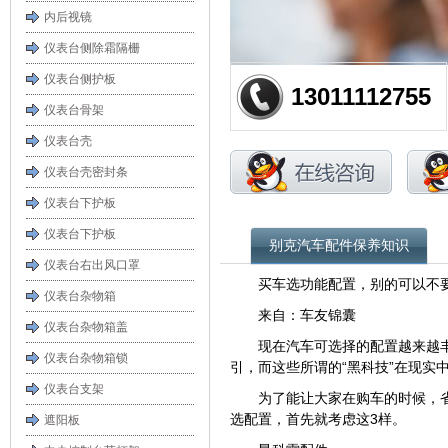
内后视镜
仪表台侧除霜隔栅
仪表台侧护板
13011112755
仪表台骨架
仪表台壳
仪表台壳密封条
仪表台下护板
仪表台下护板
别克汽车配件保养知识
仪表台右出风口罩
买车选功能配置，别的可以不
仪表台杂物箱
来自：车友锦囊
仪表台杂物箱盖
现在汽车可选择的配置越来越
仪表台杂物箱锁
引，而这些所谓的“黑科技”在现实
仪表台支架
为了能让大家在购车的时候，
选配置，首先就考虑这3样。
遮阳板