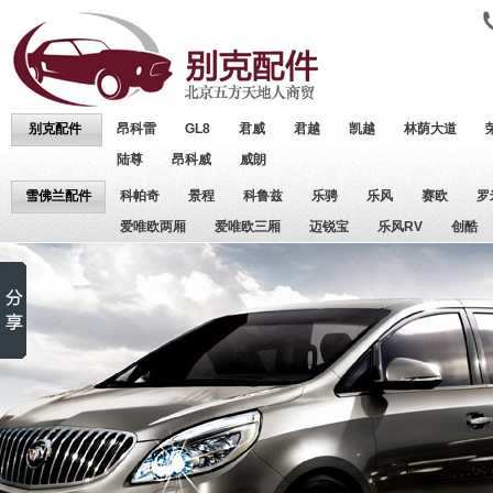
别克配件
昂科雷
GL8
君威
君越
凯越
林荫大道
陆尊
昂科威
威朗
雪佛兰配件
科帕奇
景程
科鲁兹
乐骋
乐风
赛欧
罗
爱唯欧两厢
爱唯欧三厢
迈锐宝
乐风RV
创酷