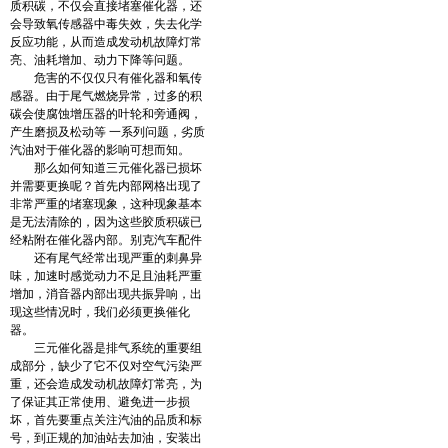
质积碳，不仅会直接堵塞催化器，还
会导致氧传感器中毒失效，失去化学
反应功能，从而造成发动机故障灯常
亮、油耗增加、动力下降等问题。
危害的不仅仅只有催化器和氧传
感器。由于尾气燃烧异常，过多的积
碳会使腐蚀增压器的叶轮和旁通阀，
产生磨损及松动等 一系列问题，劣质
汽油对于催化器的影响可想而知。
那么如何知道三元催化器已损坏
并需要更换呢？首先内部网格出现了
非常严重的堵塞现象，这种现象基本
是无法清除的，因为这些胶质积碳已
经粘附在催化器内部。别克汽车配件
还有尾气经常出现严重的刺鼻异
味，加速时感觉动力不足且油耗严重
增加，消音器内部出现共振异响，出
现这些情况时，我们必须更换催化
器。
三元催化器是排气系统的重要组
成部分，缺少了它不仅对空气污染严
重，还会造成发动机故障灯常亮，为
了保证其正常使用、避免进一步损
坏，首先要重点关注汽油的品质和标
号，到正规的加油站去加油，安装出