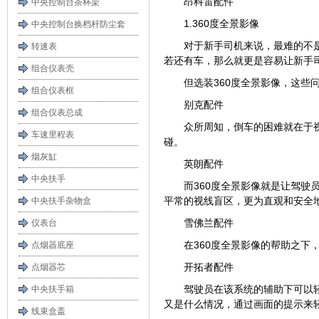
昂科雷配件
中央控制台茶杯架
1.360度全景影像
中央控制台换档杆防尘套
对于新手司机来说，最难的不
转速表
若还有车，那么就更是容易让新手
组合仪表壳
但选装360度全景影像，这些
组合仪表框
别克配件
组合仪表总成
众所周知，倒车的困难就在于
车速里程表
碰。
烟灰缸
英朗配件
中央扶手
而360度全景影像就是让驾驶
平常的视线盲区，更为直观和安全
中央扶手杂物盒
雪佛兰配件
仪表台
在360度全景影像的帮助之
点烟器底座
开拓者配件
点烟器芯
驾驶员在该系统的辅助下可以
中央扶手箱
又是什么情况，通过画面的提示来
线束盒盖