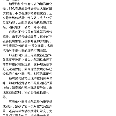
如果汽油中含有过多的铅和硫化
物，那么在燃烧后便会排出大量的胶
质积碳，不仅会直接堵塞催化器，还
会导致氧传感器中毒失效，失去化学
反应功能，从而造成发动机故障灯常
亮、油耗增加、动力下降等问题。
危害的不仅仅只有催化器和氧传
感器。由于尾气燃烧异常，过多的积
碳会使腐蚀增压器的叶轮和旁通阀，
产生磨损及松动等 一系列问题，劣质
汽油对于催化器的影响可想而知。
那么如何知道三元催化器已损坏
并需要更换呢？首先内部网格出现了
非常严重的堵塞现象，这种现象基本
是无法清除的，因为这些胶质积碳已
经粘附在催化器内部。别克汽车配件
还有尾气经常出现严重的刺鼻异
味，加速时感觉动力不足且油耗严重
增加，消音器内部出现共振异响，出
现这些情况时，我们必须更换催化
器。
三元催化器是排气系统的重要组
成部分，缺少了它不仅对空气污染严
重，还会造成发动机故障灯常亮，为
了保证其正常使用、避免进一步损