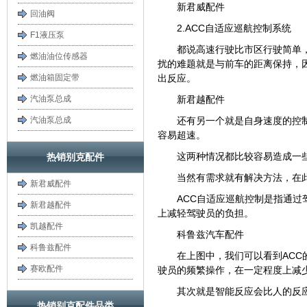
新君威配件
回油阀
2.ACC自适应巡航控制系统
F1液压泵
都说高速行驶比市区行驶简单
燃油油位传感器
扰的难题就是与前车的距离保持，
燃油箱固定带
出反应。
汽油泵总成
新君越配件
汽油泵总成
还有另一个就是自身速度的控
容易超速。
这两种情况都比较容易造成一
热销别克配件
当然有需求就有解决方法，在
新君威配件
ACC自适应巡航控制是指通
新君越配件
上减轻驾驶员的负担。
凯越配件
科鲁兹汽车配件
科鲁兹配件
在上图中，我们可以看到AC
赛欧配件
驶员的频繁操作，在一定程度上减
其次就是智能反应会比人的反
热销别克配件品类