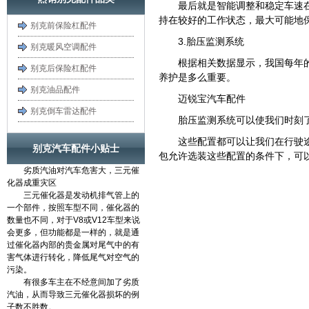
最后就是智能调整和稳定车速
持在较好的工作状态，最大可能地
别克前保险杠配件
3.胎压监测系统
别克暖风空调配件
根据相关数据显示，我国每年
别克后保险杠配件
养护是多么重要。
别克油品配件
迈锐宝汽车配件
别克倒车雷达配件
胎压监测系统可以使我们时刻
这些配置都可以让我们在行驶
别克汽车配件小贴士
包允许选装这些配置的条件下，可
劣质汽油对汽车危害大，三元催
化器成重灾区
三元催化器是发动机排气管上的
一个部件，按照车型不同，催化器的
数量也不同，对于V8或V12车型来说
会更多，但功能都是一样的，就是通
过催化器内部的贵金属对尾气中的有
害气体进行转化，降低尾气对空气的
污染。
有很多车主在不经意间加了劣质
汽油，从而导致三元催化器损坏的例
子数不胜数。