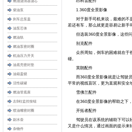
昂科雷配件
燃油滤清器滤芯
1.360度全景影像
柴油泵
对于新手司机来说，最难的不
刹车总泵盖
若还有车，那么就更是容易让新手
油泵芯体
但选装360度全景影像，这些
燃油轨
别克配件
燃油泵密封圈
众所周知，倒车的困难就在于
机油压力开关
碰。
油底壳密封垫
英朗配件
油箱盖锁
而360度全景影像就是让驾驶
平常的视线盲区，更为直观和安全
活性碳罐
雪佛兰配件
燃油管底座
在360度全景影像的帮助之
左B柱监控按钮
开拓者配件
喷油嘴密封圈
驾驶员在该系统的辅助下可以
副水壶
又是什么情况，通过画面的提示来
杂物件