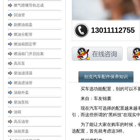
燃气喷嘴导轨总成
回油管
副燃油箱盖
13011112755
燃油分配管
燃油箱固定带
燃油箱门开启拉索
高压泵
柴油滤清器
别克汽车配件保养知识
燃油进油管
买车选功能配置，别的可以不
油箱外盖
来自：车友锦囊
柴油泵轮
现在汽车可选择的配置越来越
油箱
引，而这些所谓的“黑科技”在现实
高压油管
为了能让大家在购车的时候，
选配置，首先就考虑这3样。
油箱里盖