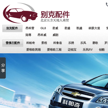
别克配件
昂科雷
GL8
君威
君越
凯越
林荫大道
陆尊
昂科威
威朗
雪佛兰配件
科帕奇
景程
科鲁兹
乐骋
乐风
赛欧
罗
爱唯欧两厢
爱唯欧三厢
迈锐宝
乐风RV
创酷