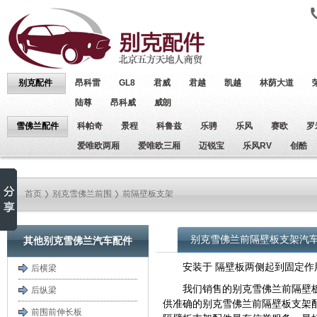
别克配件
昂科雷
GL8
君威
君越
凯越
林荫大道
陆尊
昂科威
威朗
雪佛兰配件
科帕奇
景程
科鲁兹
乐骋
乐风
赛欧
罗
爱唯欧两厢
爱唯欧三厢
迈锐宝
乐风RV
创酷
首页
别克雪佛兰前围
前隔壁板支架
别克雪佛兰前隔壁板支架汽
其他别克雪佛兰汽车配件
安装于 隔壁板两侧起到固定作
后横梁
我们销售的别克雪佛兰前隔壁
后纵梁
供准确的别克雪佛兰前隔壁板支架
前围前伸长板