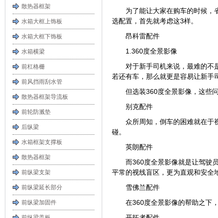
散热器框架
为了能让大家在购车的时候，
选配置，首先就考虑这3样。
水箱大框上饰板
昂科雷配件
水箱大框下饰板
1.360度全景影像
水箱横梁
对于新手司机来说，最难的不
前杠格栅
若还有车，那么就更是容易让新手
前风挡雨刮水管
但选装360度全景影像，这些
散热器框架导流板
别克配件
前轮防溅垫
众所周知，倒车的困难就在于
后纵梁
碰。
水箱框架支撑板
英朗配件
散热器框架
而360度全景影像就是让驾驶
平常的视线盲区，更为直观和安全
前纵梁支架
雪佛兰配件
前纵梁延长部分
在360度全景影像的帮助之
前纵梁加固件
开拓者配件
前纵梁盖板