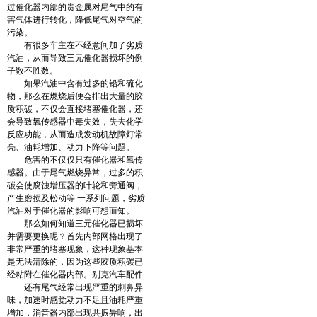
过催化器内部的贵金属对尾气中的有
害气体进行转化，降低尾气对空气的
污染。
有很多车主在不经意间加了劣质
汽油，从而导致三元催化器损坏的例
子数不胜数。
如果汽油中含有过多的铅和硫化
物，那么在燃烧后便会排出大量的胶
质积碳，不仅会直接堵塞催化器，还
会导致氧传感器中毒失效，失去化学
反应功能，从而造成发动机故障灯常
亮、油耗增加、动力下降等问题。
危害的不仅仅只有催化器和氧传
感器。由于尾气燃烧异常，过多的积
碳会使腐蚀增压器的叶轮和旁通阀，
产生磨损及松动等 一系列问题，劣质
汽油对于催化器的影响可想而知。
那么如何知道三元催化器已损坏
并需要更换呢？首先内部网格出现了
非常严重的堵塞现象，这种现象基本
是无法清除的，因为这些胶质积碳已
经粘附在催化器内部。别克汽车配件
还有尾气经常出现严重的刺鼻异
味，加速时感觉动力不足且油耗严重
增加，消音器内部出现共振异响，出