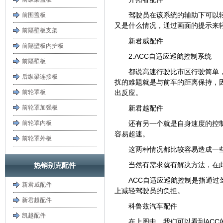
驾驶员在该系统的辅助下可以
前围盖板
又是什么情况，通过画面的提示来
前隔壁板支架
新君威配件
前隔壁板内护板
2.ACC自适应巡航控制系统
前隔壁板
都说高速行驶比市区行驶简单
后纵梁连接板
扰的难题就是与前车的距离保持，
前轮罩板
出反应。
前轮罩加强板
新君越配件
前轮罩内板
还有另一个就是自身速度的控
容易超速。
前轮罩外板
这两种情况都比较容易造成一
当然有需求就有解决方法，在
热销别克配件
ACC自适应巡航控制是指通
新君威配件
上减轻驾驶员的负担。
新君越配件
科鲁兹汽车配件
凯越配件
在上图中，我们可以看到AC