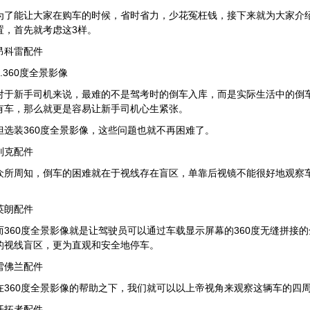
为了能让大家在购车的时候，省时省力，少花冤枉钱，接下来就为大家介
置，首先就考虑这3样。
昂科雷配件
1.360度全景影像
对于新手司机来说，最难的不是驾考时的倒车入库，而是实际生活中的倒
有车，那么就更是容易让新手司机心生紧张。
但选装360度全景影像，这些问题也就不再困难了。
别克配件
众所周知，倒车的困难就在于视线存在盲区，单靠后视镜不能很好地观察
英朗配件
而360度全景影像就是让驾驶员可以通过车载显示屏幕的360度无缝拼接
的视线盲区，更为直观和安全地停车。
雪佛兰配件
在360度全景影像的帮助之下，我们就可以以上帝视角来观察这辆车的四
开拓者配件