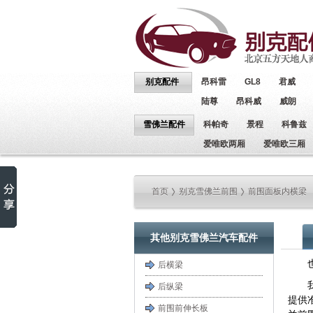
别克配件
昂科雷
GL8
君威
陆尊
昂科威
威朗
雪佛兰配件
科帕奇
景程
科鲁兹
爱唯欧两厢
爱唯欧三厢
首页
别克雪佛兰前围
前围面板内横梁
其他别克雪佛兰汽车配件
后横梁
后纵梁
提供
前围前伸长板