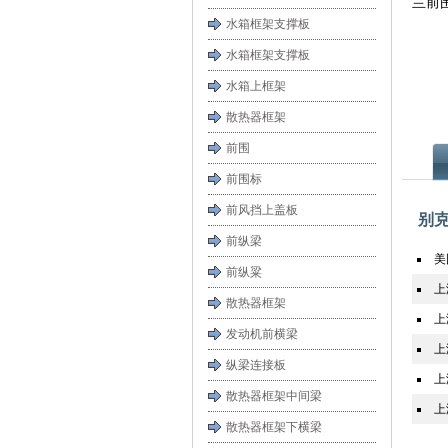
兰前
水箱框架支撑板
水箱框架支撑板
水箱上框架
散热器框架
前围
前围标
前风挡上盖板
别
前纵梁
美
前纵粱
上
散热器框架
上
发动机前横梁
上
纵梁连接板
上
散热器框架中间梁
上
散热器框架下横梁