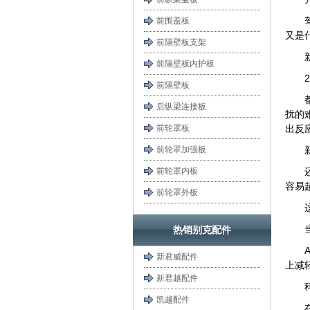
前围盖板
又是
前隔壁板支架
前隔壁板内护板
前隔壁板
后纵梁连接板
扰的
前轮罩板
出反
前轮罩加强板
前轮罩内板
容易
前轮罩外板
热销别克配件
新君威配件
上减
新君越配件
凯越配件