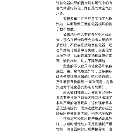
过催化器内部的贵金属对尾气中的有
害气体进行转化，降低尾气对空气的
污染。
有很多车主在不经意间加了劣质
汽油，从而导致三元催化器损坏的例
子数不胜数。
如果汽油中含有过多的铅和硫化
物，那么在燃烧后便会排出大量的胶
质积碳，不仅会直接堵塞催化器，还
会导致氧传感器中毒失效，失去化学
反应功能，从而造成发动机故障灯常
亮、油耗增加、动力下降等问题。
危害的不仅仅只有催化器和氧传
感器。由于尾气燃烧异常，过多的积
碳会使腐蚀增压器的叶轮和旁通阀，
产生磨损及松动等 一系列问题，劣质
汽油对于催化器的影响可想而知。
那么如何知道三元催化器已损坏
并需要更换呢？首先内部网格出现了
非常严重的堵塞现象，这种现象基本
是无法清除的，因为这些胶质积碳已
经粘附在催化器内部。别克汽车配件
还有尾气经常出现严重的刺鼻异
味，加速时感觉动力不足且油耗严重
增加，消音器内部出现共振异响，出