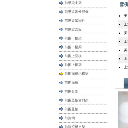
前纵梁支架
雪
前纵梁延长部分
美
前纵梁加固件
上
前纵梁盖板
美
前围下框架
上
前围下横梁
美
前围上面板
上
前围上框架
上
前围面板内横梁
前围面板
前围骨架
前围盖板密封条
前围盖板
前拖钩
前隔壁板支架