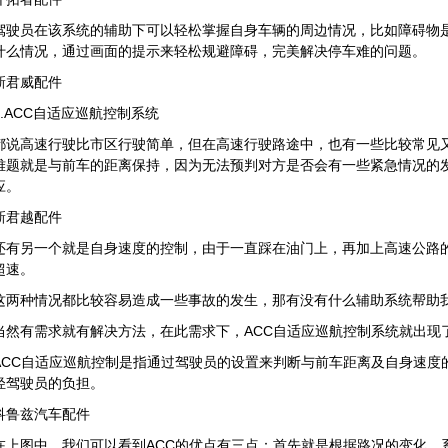
驾驶员在该系统的辅助下可以轻松掌握自身车辆的周边情况，比如障碍物
什么情况，通过画面的提示来轻松规避障碍，完美解决停车难的问题。
新君威配件
2.ACC自适应巡航控制系统
都说高速行驶比市区行驶简单，但在高速行驶路途中，也有一些比较常见
难题就是与前车的距离保持，因为无法预判对方是否会有一些紧急情况的
应。
新君越配件
还有另一个就是自身速度的控制，由于一直踩在油门上，再加上高速公路
超速。
这两种情况都比较容易造成一些事故的发生，那有没有什么辅助系统帮助
当然有需求就有解决方法，在此需求下，ACC自适应巡航控制系统就出现
ACC自适应巡航控制是指通过驾驶员的设置来判断与前车距离及自身速度
轻驾驶员的负担。
科鲁兹汽车配件
在上图中，我们可以看到ACC的优点有三点：首先就是根据路况的变化，