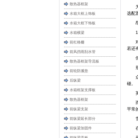
散热器框架
选配
水箱大框上饰板
水箱大框下饰板
水箱横梁
前杠格栅
若还
前风挡雨刮水管
散热器框架导流板
前轮防溅垫
后纵梁
碰。
水箱框架支撑板
散热器框架
平常
前纵梁支架
前纵梁延长部分
前纵梁加固件
前纵梁盖板