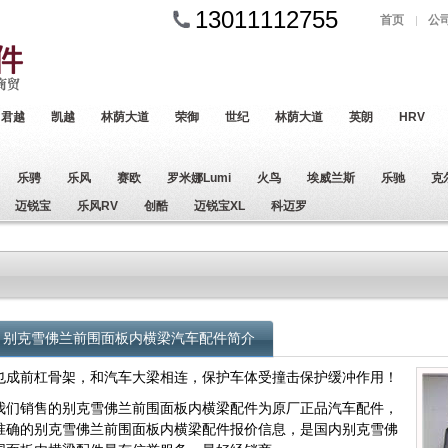
13011112755
首页
公
君越
凯越
林荫大道
荣御
世纪
林荫大道
英朗
HRV
乐骋
乐风
赛欧
罗米娜Lumi
火鸟
埃威兰斯
乐驰
克
迈锐宝
乐风RV
创酷
迈锐宝XL
科迈罗
别克雪佛兰前围面板内横梁汽车配件简介
也成前杠骨架，和汽车大梁相连，保护车体受撞击保护缓冲作用！
我们销售的别克雪佛兰前围面板内横梁配件为原厂正品汽车配件，
准确的别克雪佛兰前围面板内横梁配件报价信息，是国内别克雪佛